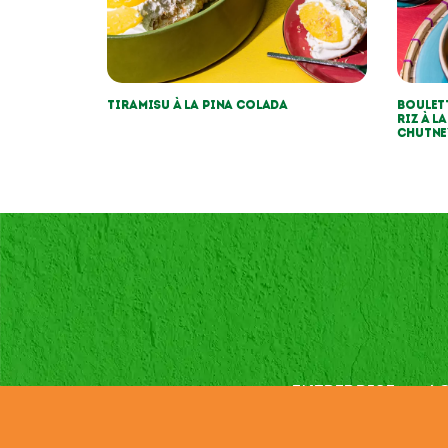
Tiramisu à la pina colada
Boulett
riz à l
chutne
ENTREPRISE
AC
Credits
C