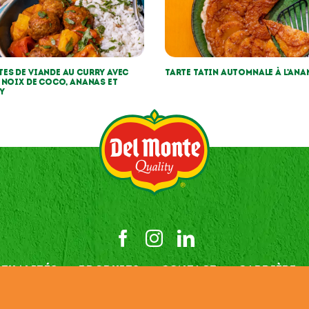
es de viande au curry avec
Tarte tatin automnale à l’ana
a noix de coco, ananas et
y
TUALITÉS
PRODUITS
CONTACT
CARRIÈRE
ookies
Privacy Policy
Terms and Conditions
T