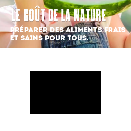
Le GOût De LA nAtuRe
Search
For:
PRÉPARER DES ALIMENTS FRAIS
ET SAINS POUR TOUS.