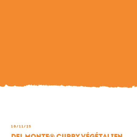
Search
For:
10/11/25
Del Monte® curry végétalien