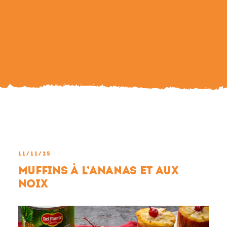
Search
For:
11/11/25
Muffins à l’ananas et aux
noix